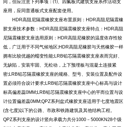
同，但应注意下列事项：⑴、四氟板式建筑支座系作活动支
座用，应同普通板式支座配套使用。
HDR高阻尼隔震橡胶支座布置原则：HDR高阻尼隔震橡
胶支座技术参数：HDR高阻尼隔震橡胶支座特点：HDR高阻
尼隔震橡胶支座选用原则：HDR高阻尼橡胶的温度依存性较
低，广泛用于不同气候地区;HDR高阻尼橡胶与天然橡胶一样
拥有比较优越的蠕变性能;LRB铅芯隔震橡胶支座表而完好、
无缺陷，安装牢固、无松动，上下预埋板与混凝土连接紧
密;LRB铅芯隔震橡胶支座的规格、型号、安装位置及配件设
置必须符合设计要求;LRB铅芯隔震橡胶支座中心标高与设计
标高偏差蕊0MM;LRB铅芯隔震橡胶支座中心的平而位置与设
计位置偏差蕊0MM;QPZ系列盆式橡胶支座适用于七度地震区
(含七度)以下的公路、市政和铁路建筑及其他结构工程。
QPZ系列支座的设计竖向承载力共分1000－5000KN28个级