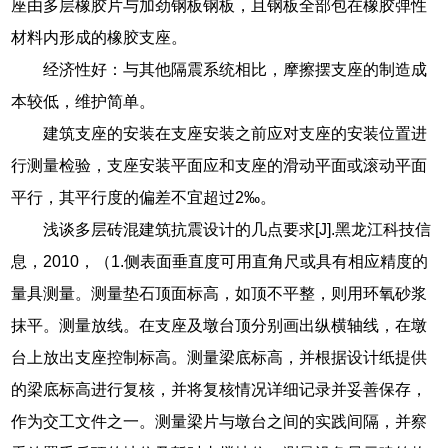
座由多层橡胶片与加劲钢板钢板，且钢板全部包在橡胶弹性
材料内形成的橡胶支座。
经济性好：与其他隔震系统相比，摩擦摆支座的制造成
本较低，维护简单。
建筑支座的安装在支座安装之前应对支座的安装位置进
行测量检验，支座安装平面应和支座的滑动平面或滚动平面
平行，其平行度的偏差不宜超过2‰。
浅谈多层砖混建筑抗震设计的几点要求[J].黑龙江科技信
息，2010，（1.侧表面垂直度可用直角尺或具有相应精度的
量具测量。测量垫石顶面标高，如顶不平整，则用环氧砂浆
抹平。测量放线。在支座及墩台顶分别画出纵横轴线，在墩
台上放出支座控制标高。测量梁底标高，并根据设计纸提供
的梁底标高进行复核，并将复核情况详细记录并妥善保存，
作为交工文件之一。测量梁片与墩台之间的实践间隔，并察