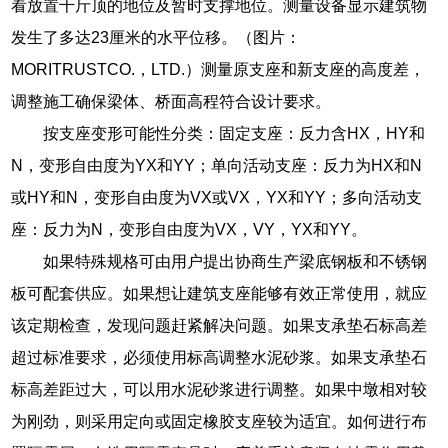
看放置千斤顶的地位及暂时支撑地位。测量设备显示建筑物
发生了多达23厘米的水平位移。（图片：
MORITRUSTCO.，LTD.）测量原支座和新支座的高度差，
调整施工确保梁体、桥面高程符合设计要求。
按支座变形可能性分类：固定支座：反力含HX，HY和
N，变形自由度为YX和YY；单向活动支座：反力为HX和N
或HY和N，变形自由度为VX或VX，YX和YY；多向活动支
座：反力为N，变形自由度为VX，VY，YX和YY。
如果特殊规格可由用户提出协商生产梁底钢板和不锈钢
板可配套供应。如果想让建筑支座能够有效正常使用，就应
该定期检查，发现问题赶紧解决问题。如果支承垫石标高差
超过标准要求，必须使用标高调整水泥砂浆。如果支承垫石
标高差距过大，可以用水泥砂浆进行调整。如果中墩相对较
为刚劲，则采用定向或固定橡胶支座较为适宜。如何进行布