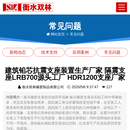
常见问题
网站首页
常见问题
新闻动态
技术支持
应用案例
常见问题
建筑铅芯抗震支座装置生产厂家 隔震支
座LRB700源头工厂 HDR1200支座厂家
衡水双林橡胶制品有限公司
2026/5/6 9:37:47
127
内容简介：
板式橡胶支座的其他异常现象:板式橡胶支座在实际工程中用量较
多，而且其安装看似简单，因此施工单位的重视程度也就不够，在安装工人
眼里有时更是随意性很强，因此除了上面所提到的几种现象外，还有以下一
些异常现象：支座垫石简单的采用砂浆进行代替。再次落梁，在重力作用下
支座上下表面相互平行且同梁底，墩台顶面全部密贴；同时使两端的支座处
于同一平面内，梁的纵向倾斜度应该加以控制，以支座不产生初始剪切变形
为佳。地基隔......