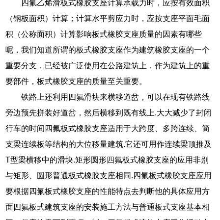
四氟乙烯滑板式橡胶支座计算承载力时，应按有效面积
（钢板面积）计算；计算水平剪应力时，应按支座平面毛面
积（公称面积）计算影响板式橡胶支座质量的因素有哪些
呢，我们知道所谓的板式橡胶支座作为建筑橡胶支座的一个
重要分支，已经被广泛使用在公路建筑上，作为建筑上的重
要部件，板式橡胶支座的质量至关重要。
铁路上还利用四氟滑块来横移道岔，可以在现有铁路线
旁边预先拼装好道岔，然后横移到既有线上.大大减少了封闭
行车的时间四氟板式橡胶支座适用于大跨度、多跨连续、简
支梁连续板等结构的大位移量建筑.它还可用作连续梁顶推及
T型梁横移中的滑块.矩形圆形四氟板式橡胶支座的应用非别
与矩形、圆形普通板式橡胶支座相同.四氟板式橡胶支座应用
要根据四氟板式橡胶支座的性能特点去判断他的具体应用方
面四氟板式建筑支座的安装施工方法与普通板式支座基本相