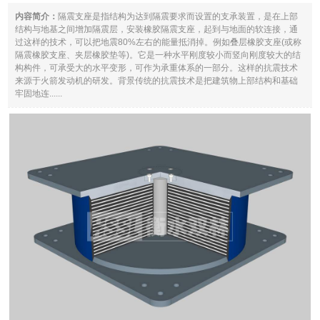
内容简介：
隔震支座是指结构为达到隔震要求而设置的支承装置，是在上部
结构与地基之间增加隔震层，安装橡胶隔震支座，起到与地面的软连接，通
过这样的技术，可以把地震80%左右的能量抵消掉。例如叠层橡胶支座(或称
隔震橡胶支座、夹层橡胶垫等)。它是一种水平刚度较小而竖向刚度较大的结
构构件，可承受大的水平变形，可作为承重体系的一部分。这样的抗震技术
来源于火箭发动机的研发。背景传统的抗震技术是把建筑物上部结构和基础
牢固地连......