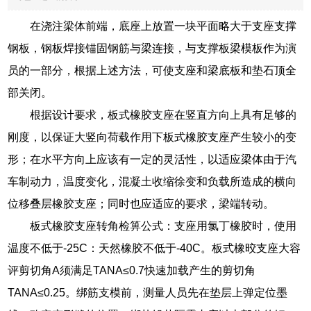
在浇注梁体前端，底座上放置一块平面略大于支座支撑
钢板，钢板焊接锚固钢筋与梁连接，与支撑板梁模板作为演
员的一部分，根据上述方法，可使支座和梁底板和垫石顶全
部关闭。
根据设计要求，板式橡胶支座在竖直方向上具有足够的
刚度，以保证大竖向荷载作用下板式橡胶支座产生较小的变
形；在水平方向上应该有一定的灵活性，以适应梁体由于汽
车制动力，温度变化，混凝土收缩徐变和负载所造成的横向
位移叠层橡胶支座；同时也应适应的要求，梁端转动。
板式橡胶支座转角检箅公式：支座用氯丁橡胶时，使用
温度不低于-25C：天然橡胶不低于-40C。板式橡晈支座大容
评剪切角A须满足TANA≤0.7快速加载产生的剪切角
TANA≤0.25。绑筋支模前，测量人员先在垫层上弹定位墨