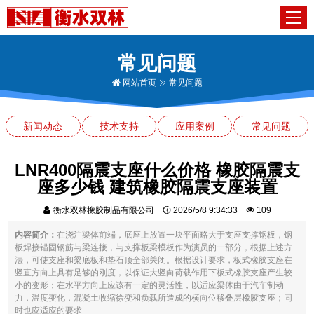
常见问题
网站首页
常见问题
新闻动态
技术支持
应用案例
常见问题
LNR400隔震支座什么价格 橡胶隔震支
座多少钱 建筑橡胶隔震支座装置
衡水双林橡胶制品有限公司
2026/5/8 9:34:33
109
内容简介：
在浇注梁体前端，底座上放置一块平面略大于支座支撑钢板，钢
板焊接锚固钢筋与梁连接，与支撑板梁模板作为演员的一部分，根据上述方
法，可使支座和梁底板和垫石顶全部关闭。根据设计要求，板式橡胶支座在
竖直方向上具有足够的刚度，以保证大竖向荷载作用下板式橡胶支座产生较
小的变形；在水平方向上应该有一定的灵活性，以适应梁体由于汽车制动
力，温度变化，混凝土收缩徐变和负载所造成的横向位移叠层橡胶支座；同
时也应适应的要求......