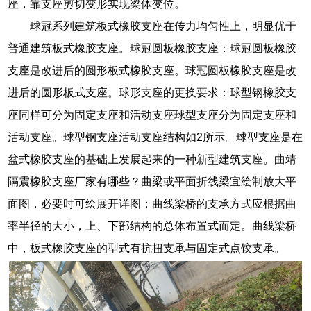
座，靠支座剪切变形实现梁体变位。
球冠系列建筑板式橡胶支座在传力均匀性上，明显优于
普通建筑板式橡胶支座。球冠圆板橡胶支座：球冠圆板橡胶
支座是改进后的圆形板式橡胶支座。球冠圆板橡胶支座是改
进后的圆形板式支座。球形支座的更换要求：球型钢橡胶支
座同样可分为固定支座和活动支座球型支座分为固定支座和
活动支座。球型钢支座活动支座结构如2所示。球型支座是在
盆式橡胶支座的基础上发展起来的一种新型建筑支座。曲靖
隔震橡胶支座厂家有哪些？曲梁或平面折线梁宜绘制放大平
面图，必要时可绘展开详图；曲线梁桥的支承方式应根据曲
率半径的大小，上、下部结构的总体布置式而定。曲线梁桥
中，板式橡胶支座的型式有抗扭支承与固定式点铰支承。