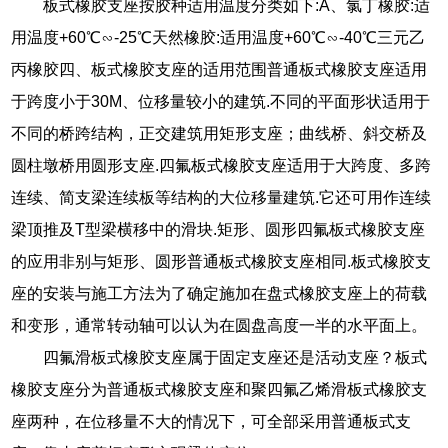
板式橡胶支座按胶种适用温度分类如下:A、氯丁橡胶:适
用温度+60℃∽-25℃天然橡胶:适用温度+60℃∽-40℃三元乙
丙橡胶四、板式橡胶支座的适用范围普通板式橡胶支座适用
于跨度小于30M、位移量较小的建筑.不同的平面形状适用于
不同的桥跨结构，正交建筑用矩形支座；曲线桥、斜交桥及
圆柱墩桥用圆形支座.四氟板式橡胶支座适用于大跨度、多跨
连续、简支梁连续板等结构的大位移量建筑.它还可用作连续
梁顶推及T型梁横移中的滑块.矩形、圆形四氟板式橡胶支座
的应用非别与矩形、圆形普通板式橡胶支座相同.板式橡胶支
座的安装与施工方法为了确定施加在盘式橡胶支座上的荷载
和变形，通常转动轴可以认为在圆盘高度一半的水平面上。
四氟滑板式橡胶支座属于固定支座还是活动支座？板式
橡胶支座分为普通板式橡胶支座和聚四氟乙烯滑板式橡胶支
座两种，在位移量不大的情况下，可全部采用普通板式支