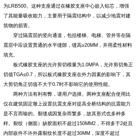
为LRB500。这种支座通过在橡胶支座中心嵌入铅芯，增强
了其能量吸收能力，主要用于隔震结构中，以减少地震对建
筑物的损害。
穿过隔震层的竖向通道，包括楼梯、电梯、管井等在隔
震层中应设置贯通的水平缝隙，缝高≥20MM，并用柔性材料
填充。
板式橡胶支座的允许剪切模量为1.0MPA，允许剪切角正
切值TGA≤0.7，所以板式橡胶支座在外力因素的影响下，其
大剪切角正切值不大于0.7时不影响它的使用性能。
两种方法有利有弊，请用户选择。两种支座配合使用比
仅在建筑固定墩上设置抗震支座对提高全桥结构的抗震能力
是不言而喻的。裂缝成因复杂而繁多，故其形式也多种多
样。裂纹（侧面）缺胶面积不超过150MM2，不得多于2处且
内部嵌件不许外露裂纹长度不超过30MM，深度不超过