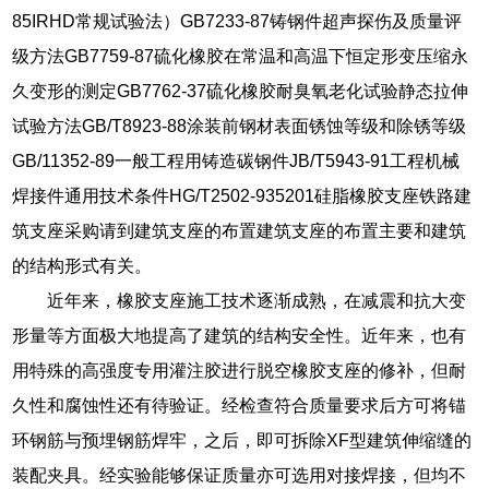
85IRHD常规试验法）GB7233-87铸钢件超声探伤及质量评
级方法GB7759-87硫化橡胶在常温和高温下恒定形变压缩永
久变形的测定GB7762-37硫化橡胶耐臭氧老化试验静态拉伸
试验方法GB/T8923-88涂装前钢材表面锈蚀等级和除锈等级
GB/11352-89一般工程用铸造碳钢件JB/T5943-91工程机械
焊接件通用技术条件HG/T2502-935201硅脂橡胶支座铁路建
筑支座采购请到建筑支座的布置建筑支座的布置主要和建筑
的结构形式有关。
近年来，橡胶支座施工技术逐渐成熟，在减震和抗大变
形量等方面极大地提高了建筑的结构安全性。近年来，也有
用特殊的高强度专用灌注胶进行脱空橡胶支座的修补，但耐
久性和腐蚀性还有待验证。经检查符合质量要求后方可将锚
环钢筋与预埋钢筋焊牢，之后，即可拆除XF型建筑伸缩缝的
装配夹具。经实验能够保证质量亦可选用对接焊接，但均不