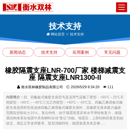
技术支持
网站首页
技术支持
新闻动态
技术支持
应用案例
常见问题
橡胶隔震支座LNR-700厂家 楼梯减震支
座 隔震支座LNR1300-II
衡水双林橡胶制品有限公司
2026/5/29 9:34:20
111
内容简介：
四、四氟板式橡胶支座型号及适用气温氯丁胶型：+60℃～25℃天
然胶型：+60℃～--40℃三元乙丙胶型：+60℃～-45℃五、四氟乙烯滑板式橡
胶支座选用和安装选择四氟乙烯滑板式橡胶支座时，其橡胶支座承载力偏差
范围应控制在士10％。复位特性：由于隔震装置具有水平弹性恢复力，使隔
震结构体系在地震中具有瞬时自动“复位”功能。地震后，上部结构回复至初始
状态，满足正常使用要求。阻尼消能特性：隔震装置具有足够......