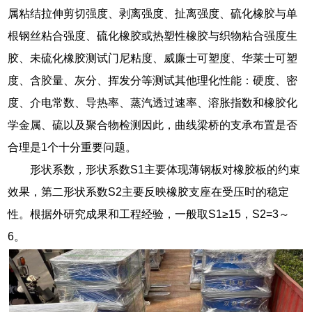
属粘结拉伸剪切强度、剥离强度、扯离强度、硫化橡胶与单
根钢丝粘合强度、硫化橡胶或热塑性橡胶与织物粘合强度生
胶、未硫化橡胶测试门尼粘度、威廉士可塑度、华莱士可塑
度、含胶量、灰分、挥发分等测试其他理化性能：硬度、密
度、介电常数、导热率、蒸汽透过速率、溶胀指数和橡胶化
学金属、硫以及聚合物检测因此，曲线梁桥的支承布置是否
合理是1个十分重要问题。
形状系数，形状系数S1主要体现薄钢板对橡胶板的约束
效果，第二形状系数S2主要反映橡胶支座在受压时的稳定
性。根据外研究成果和工程经验，一般取S1≥15，S2=3～
6。