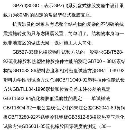
GPZ(II)80GD：表示GPZ(II)系列盆式橡胶支座中设计承
载力为80MN的固定的常温型盆式橡胶支座。
抗震涉及的对象从考虑整个结构物的复杂的不明确的抗
震措施转变为只考虑隔震装置，简单明了。结构物本身与一
般非地震区的做法无疑，设计施工大大简化。
GB527-83硫化橡胶物理试验方法的一般要求GB/T528-
92硫化橡胶和热塑性橡胶拉伸性能的测定GB700－88碳素结
构钢GB1033-86塑料密度和相对密度试验方法GB/TL039-92
塑料力学性能试验方法总则GB/T1O40-92塑料拉伸性能试验
方法GB/TLL84-1996形状和位置公差未注公差的规定
GB/T1682-94硫化橡胶低温脆性的测定——单试样法
GB/T18O4-92一般公差线性尺寸的未注公差GB2041-89黄铜
板GB/T3280-92不锈钢冷轧钢板GB3512-83橡胶热空气老化
试验方法GB6031-85硫化橡胶国际硬度的测定（30一