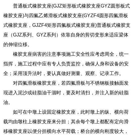
普通板式橡胶支座(GJZ矩形板式橡胶支座GYZ圆形板式
橡胶支座)与四氟乙烯滑板式橡胶支座(GYZF4圆形四氟滑板
式橡胶支座，GJZF4矩形四氟板式橡胶支座)普通板式橡胶支
座（GJZ系列、GYZ系列）依靠自身的剪切变形来适应梁体
的伸缩位移。
橡胶支座病害的注意事项施工安全性应考虑周全，统一
指挥，施工过程中应有专人负责监控，确保人身和设备的安
全；采用顶升法时，要认真做好测量、观察、记录工作。
对四氟滑板橡胶支座，若四氟滑板与不锈钢板接触面发
现进入泥沙或硅脂油干涸时，要及时清扫，并注入新的硅脂
油。
如可在中墩上设固定橡胶支座，此时墩上的纵、横向荷
载均由墩柱上橡胶支座来分担；其余每个墩上都配有定向滑
移橡胶支座以便分担横向水平荷载；桥台的横向刚度较大，