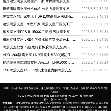
楼房建筑隔震支座生产厂家 摩擦摆隔震支座FBD源头工厂 圆形高阻尼隔震支座源头工厂
2026/8/7 9:30:06
建筑用隔震支座什么价格 分散力型隔震支座 LRB600橡胶隔振支座厂家
2026/8/6 9:52:23
隔震支座的厂家电话 HDR1100高阻尼橡胶隔震支座生产厂家 建筑高阻尼支座减震支座厂家
2026/8/6 9:40:39
建筑隔震支座LRB型厂家 隔震支座厂源头工厂 LRB300橡胶隔震支座多少钱
2026/8/6 9:30:31
摩擦摆支座FPS-II-15000厂家 楼房抗震支座厂家 建筑铅芯橡胶抗震支座源头工厂
2026/8/6 9:30:31
橡胶楼梯支座 LRB铅芯橡胶隔震支座源头工厂 抗震支座LNR800厂家
2026/8/5 9:54:36
隔震支座批发 高阻尼铅芯橡胶隔震支座源头工厂 HDR1300高阻尼橡胶隔震支座
2026/8/5 9:43:21
HDR1200隔震支座 LNR隔震支座500(II型)生产厂家 LRB1400铅芯隔震支座厂家电话
2026/8/5 9:31:53
建筑摩擦摆式减震支座源头工厂 LNR1000天然橡胶支座多少钱 HDR系列高阻尼隔震橡胶支座多少钱
2026/8/4 9:50:24
LNR隔震支座1400(II型) 建筑受力的隔震支座厂家 LRB400铅芯支座
2026/8/4 9:40:23
声明：本站部分内容来自互联网，并已注明转载来源，若有涉及侵权，请联系0318-6666807进
行删除！
© 2026 www.shuanglinzhizuo.com 版权所有 网站设计：
青禾网络
冀ICP备16028262号
友情链接：
建筑隔震支座
建筑减隔震
高阻尼隔震支座
摩擦摆隔震支座
建筑减震支座
高阻尼支座
铅芯隔震支座
铅芯橡胶支座
HDR隔震支座
LNR橡胶支座
LRB隔震支座
LRB铅芯支座
LRB橡胶
支座
隔震支座
铅芯支座
HDR橡胶支座
LNR隔震支座
天然橡胶隔震支座
FPS隔震支座
FPS摩擦