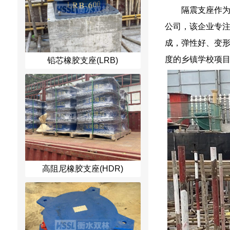
隔震支座作
公司，该企业专
成，弹性好、变
度的乡镇学校项
铅芯橡胶支座(LRB)
高阻尼橡胶支座(HDR)