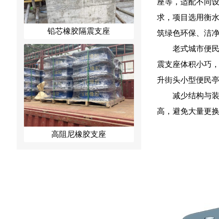
座等，适配不同
求，项目选用衡
铅芯橡胶隔震支座
筑绿色环保、洁
老式城市便
震支座体积小巧
升街头小型便民
减少结构与
高，避免大量更
高阻尼橡胶支座