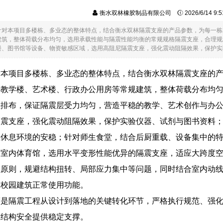
衡水双林橡胶制品有限公司
2026/6/14 9
针对本项目多楼栋、多业态的整体特点，结合衡水双林隔震支座的产品参数，为每一栋
建筑，整体荷载分布均匀，选用承载性能与隔震性能均衡的常规规格隔震支座，合理规
、图书馆等设备、物资敏感区域，选用高阻尼隔震支座，强化震动阻隔效果，保护实验仪..
对本项目多楼栋、多业态的整体特点，结合衡水双林隔震支座的
层教学楼、艺术楼、行政办公用房等常规建筑，整体荷载分布均
座排布，保证隔震层受力均匀，营造平稳的教学、艺术创作与办
隔震支座，强化震动阻隔效果，保护实验仪器、试剂与图书资料
生休息环境的安稳；针对师生食堂，结合后厨重载、设备集中的
度室内体育馆，选用水平变形性能优异的隔震支座，适应大跨度
置原则，规避结构扭转、局部应力集中等问题，同时结合室内动
响校园建筑正常使用功能。
度是隔震工程从设计到落地的关键转化环节，严格执行规范、强
筑结构安全提供稳定支撑。