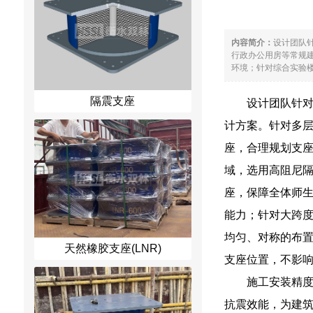
内容简介：
设计团队
行政办公用房等常规
环境；针对综合实验楼
隔震支座
设计团队针
计方案。针对多
座，合理规划支
域，选用高阻尼
座，保障全体师
能力；针对大跨
均匀、对称的布
天然橡胶支座(LNR)
支座位置，不影
施工安装精
抗震效能，为建