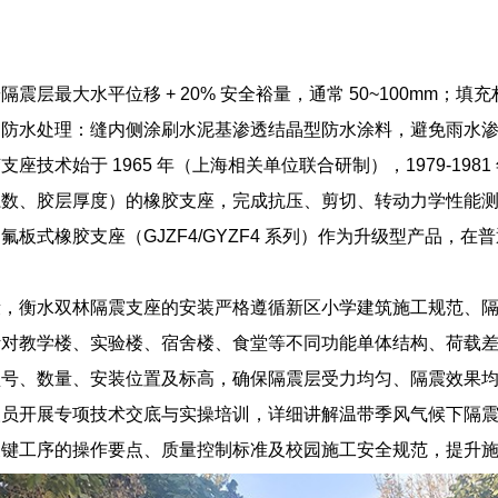
隔震层最大水平位移 + 20% 安全裕量，通常 50~100mm；
；防水处理：缝内侧涂刷水泥基渗透结晶型防水涂料，避免雨水
座技术始于 1965 年（上海相关单位联合研制），1979-198
数、胶层厚度）的橡胶支座，完成抗压、剪切、转动力学性能测试，
氟板式橡胶支座（GJZF4/GYZF4 系列）作为升级型产品，
段，衡水双林隔震支座的安装严格遵循新区小学建筑施工规范、
针对教学楼、实验楼、宿舍楼、食堂等不同功能单体结构、荷载
型号、数量、安装位置及标高，确保隔震层受力均匀、隔震效果
人员开展专项技术交底与实操培训，详细讲解温带季风气候下隔
关键工序的操作要点、质量控制标准及校园施工安全规范，提升