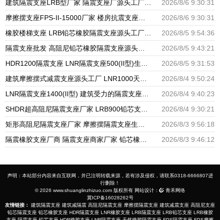
建筑隔震支座LRB型厂家 隔震支座厂源头工厂 LRB300橡胶隔震支座多少钱
2026/8/6 9:30:31
摩擦摆支座FPS-II-15000厂家 楼房抗震支座厂家 建筑铅芯橡胶抗震支座源头工厂
2026/8/6 9:30:31
橡胶楼梯支座 LRB铅芯橡胶隔震支座源头工厂 抗震支座LNR800厂家
2026/8/5 9:54:36
隔震支座批发 高阻尼铅芯橡胶隔震支座源头工厂 HDR1300高阻尼橡胶隔震支座
2026/8/5 9:43:21
HDR1200隔震支座 LNR隔震支座500(II型)生产厂家 LRB1400铅芯隔震支座厂家电话
2026/8/5 9:31:53
建筑摩擦摆式减震支座源头工厂 LNR1000天然橡胶支座多少钱 HDR系列高阻尼隔震橡胶支座多少钱
2026/8/4 9:50:24
LNR隔震支座1400(II型) 建筑受力的隔震支座厂家 LRB400铅芯支座
2026/8/4 9:40:23
SHDR超高阻尼隔震支座厂家 LRB900铅芯支座厂家电话 建筑铅芯橡胶减隔震支座厂家
2026/8/4 9:30:21
矩形高阻尼隔震支座厂家 摩擦摆隔震支座生产厂家 LRB700隔震支座价格
2026/8/3 9:56:18
隔震橡胶支座厂商 隔震支座商家厂家 铅芯橡胶抗震支座源头工厂
2026/8/3 9:46:12
声明：本站部分内容来自互联网，并已注明转载来源，若有涉及侵权，请联系0318-6666807进
行删除！
© 2026 www.shuanglinzhizuo.com 版权所有 网站设计：
青禾网络
冀ICP备16028262号
友情链接：
建筑隔震支座
建筑减隔震
高阻尼隔震支座
摩擦摆隔震支座
建筑减震支座
高阻尼支座
铅芯隔震支座
铅芯橡胶支座
HDR隔震支座
LNR橡胶支座
LRB隔震支座
LRB铅芯支座
LRB橡胶
支座
隔震支座
铅芯支座
HDR橡胶支座
LNR隔震支座
天然橡胶隔震支座
FPS隔震支座
FPS摩擦