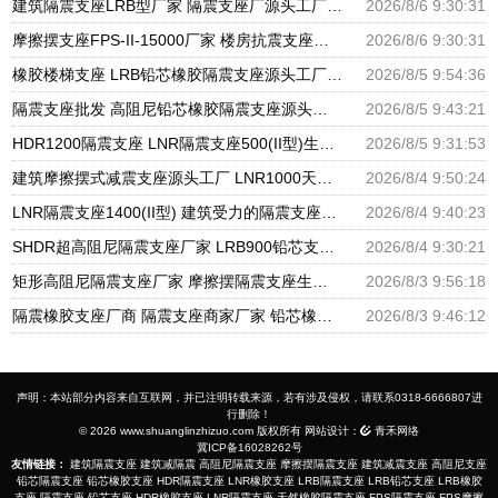
建筑隔震支座LRB型厂家 隔震支座厂源头工厂 LRB300橡胶隔震支座多少钱
2026/8/6 9:30:31
摩擦摆支座FPS-II-15000厂家 楼房抗震支座厂家 建筑铅芯橡胶抗震支座源头工厂
2026/8/6 9:30:31
橡胶楼梯支座 LRB铅芯橡胶隔震支座源头工厂 抗震支座LNR800厂家
2026/8/5 9:54:36
隔震支座批发 高阻尼铅芯橡胶隔震支座源头工厂 HDR1300高阻尼橡胶隔震支座
2026/8/5 9:43:21
HDR1200隔震支座 LNR隔震支座500(II型)生产厂家 LRB1400铅芯隔震支座厂家电话
2026/8/5 9:31:53
建筑摩擦摆式减震支座源头工厂 LNR1000天然橡胶支座多少钱 HDR系列高阻尼隔震橡胶支座多少钱
2026/8/4 9:50:24
LNR隔震支座1400(II型) 建筑受力的隔震支座厂家 LRB400铅芯支座
2026/8/4 9:40:23
SHDR超高阻尼隔震支座厂家 LRB900铅芯支座厂家电话 建筑铅芯橡胶减隔震支座厂家
2026/8/4 9:30:21
矩形高阻尼隔震支座厂家 摩擦摆隔震支座生产厂家 LRB700隔震支座价格
2026/8/3 9:56:18
隔震橡胶支座厂商 隔震支座商家厂家 铅芯橡胶抗震支座源头工厂
2026/8/3 9:46:12
声明：本站部分内容来自互联网，并已注明转载来源，若有涉及侵权，请联系0318-6666807进
行删除！
© 2026 www.shuanglinzhizuo.com 版权所有 网站设计：
青禾网络
冀ICP备16028262号
友情链接：
建筑隔震支座
建筑减隔震
高阻尼隔震支座
摩擦摆隔震支座
建筑减震支座
高阻尼支座
铅芯隔震支座
铅芯橡胶支座
HDR隔震支座
LNR橡胶支座
LRB隔震支座
LRB铅芯支座
LRB橡胶
支座
隔震支座
铅芯支座
HDR橡胶支座
LNR隔震支座
天然橡胶隔震支座
FPS隔震支座
FPS摩擦