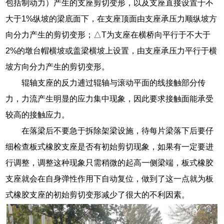
包括制动力）产生的支座剪切变形，以及支座直接设置于不
大于1%纵坡的梁底面下，在支座顶面由支座承压力顺纵坡方
向分力产生的剪切变形；△T为支座在横桥向平行于不大于
2%的墩台帽横坡或盖梁横坡上设置，由支座承压力平行于横
坡方向分力产生的剪切变形。
辊轴支座的反力逋过辊轴与滚动平面的线接触部分传
力，力流产生明显的应力集中现象，因此要求接触面能承受
较高的接触应力。
在落梁后不要急于拆除架梁设施，待每片梁落下后要仔
细检查板式橡胶支座是否有初始剪切现象，如果有一定要进
行调整，调整这种现象只需稍微的起高一侧梁端，板式橡胶
支座就会在自身弹性作用下自动复位，做到了这一点就为板
式橡胶支座的初始剪切变形减少了很大的不利因素。