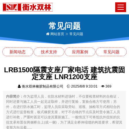
常见问题
网站首页
常见问题
新闻动态
技术支持
应用案例
常见问题
LRB1500隔震支座厂家电话 建筑抗震固
定支座 LNR1200支座
衡水双林橡胶制品有限公司
2025/8/8 9:33:01
369
内容简介：
作为监理人员，在防水材料进场时，不仅要检查材料的合格证，
同时还要与施工人员一起见证取样，并进行复验，复验合格方可使用；另
外，在进行防水施工时，监理人员应采取旁站、巡视、抽检等方式相结合的
方式进行监督检查，板式橡胶支座，对于不合格的节点应及时责令施工人员
进行补救，严重时甚至可以使其重新施工。一般情况下可将抵抗外扭矩的抗
扭支承布置在两侧桥台上(或一侧)，为了满足全桥伸缩缝的构造要求，希望其
变形方向沿着......