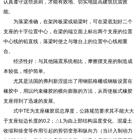
认真遵守这些原则，才能有效地、切实地提高建筑抗震效
能。
为落梁准确，在架跨板梁或箱梁时，可在梁底划好二个
支座的十字位置中心，在梁的端立面上标出两个支座的位置
中心线的铅直线，落梁时使之与墩台上的位置中心线相重
合。
经济性好：与其他隔震系统相比，摩擦摆支座的制造成
本较低，维护简单。
尤其是法国的弗列新涅提出了用钢筋格栅或钢板设置在
橡胶中，用以约束橡胶的横向膨胀的方法，从而使板式橡胶
支座得到了迅速的发展。
式中TE为支座橡胶层总厚度，公路规范要求其不能大大
于支座短边长度的0.2；△L为由上部结构温度变化、混凝土
收缩和徐变等作用引起的剪切变形和纵向力（当计入制动力