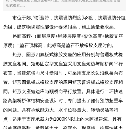
时，可采用支座长边沿纵桥向布置。矩形四氟板式橡胶支座的应用矩形普通
板式橡胶......
市位于郯卢断裂带，抗震设防烈度为8度，抗震设防分组
为组，建筑物隔震性能设计要求很高，施工质量要求高。
路面高程-（面层厚度+铺装层厚度+梁体高度+橡胶支座
厚度）=垫石顶标高，此标高是垫石不放橡胶支座时的。
矩形、圆形四氟板式橡胶支座的应用分别与普通板式橡
胶支座相同。矩形固定型支座宜采用支座短边与顺桥向平行
布置，当建筑横向尺寸受限时，可采用支座长边沿纵桥向布
置。矩形四氟板式橡胶支座的应用矩形普通板式橡胶支座相
同。矩形支座短边应与顺桥向平行放置。具体进行二环快速
路高架桥桥体结构安全设计时，专门提出了如何预防超重车
的问题。具有承载能力大、水平位移量大、转动灵活等特
点，适用于支座承载力为1000KN以上的大跨径建筑。具有
低的磨擦系数、承载能力大、变形小，耐磨耗、抗腐蚀能力