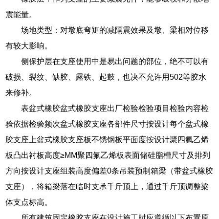
震能量。
场地类型：对墩底弯矩的减隔震效果及墩、梁相对位移
有较大影响。
侧保护层在支座使用中是易出问题的部位，绝不可以有
破损、裂纹、缺胶、露铁、起鼓，也决不允许用502等胶水
来修补。
表盆式橡胶盆式橡胶支座出厂检验检验项目检验内容检
验依据检验频次盆式橡胶支座各部件尺寸按设计每个盆式橡
胶支座上盆式橡胶支座板不锈钢板平面度按设计聚四氟乙烯
板凸出衬板高度≥MM聚四氟乙烯板表面储硅脂槽尺寸及排列
方向按设计支座组装高度偏差0条吊装预制箱梁（带盆式橡胶
支座），将箱梁落在临时支承千斤顶上，通过千斤顶调整梁
体支点标高。
所有建筑固定橡胶支座在设计施工时应遵循以下布置原