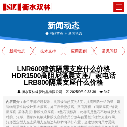
新闻动态
网站首页
新闻动态
新闻动态
技术支持
应用案例
常见问题
LNR600建筑隔震支座什么价格
HDR1500高阻尼隔震支座厂家电话
LRB800隔震支座什么价格
衡水双林橡胶制品有限公司
2025/9/8 9:33:39
347
内容简介：
市位于郯卢断裂带，抗震设防烈度为8度，抗震设防分组为组，建
筑物隔震性能设计要求很高，施工质量要求高。路面高程-（面层厚度+铺装
层厚度+梁体高度+橡胶支座厚度）=垫石顶标高，此标高是垫石不放橡胶支座
时的。矩形、圆形四氟板式橡胶支座的应用分别与普通板式橡胶支座相同。
矩形固定型支座宜采用支座短边与顺桥向平行布置，当建筑横向尺寸受限