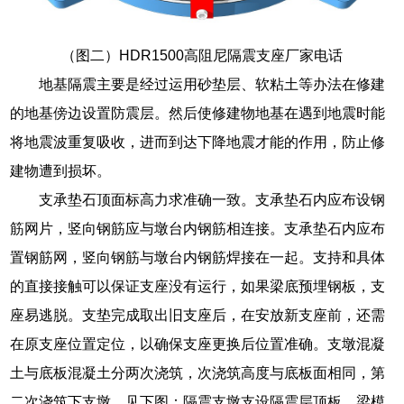
（图二）HDR1500高阻尼隔震支座厂家电话
地基隔震主要是经过运用砂垫层、软粘土等办法在修建
的地基傍边设置防震层。然后使修建物地基在遇到地震时能
将地震波重复吸收，进而到达下降地震才能的作用，防止修
建物遭到损坏。
支承垫石顶面标高力求准确一致。支承垫石内应布设钢
筋网片，竖向钢筋应与墩台内钢筋相连接。支承垫石内应布
置钢筋网，竖向钢筋与墩台内钢筋焊接在一起。支持和具体
的直接接触可以保证支座没有运行，如果梁底预埋钢板，支
座易逃脱。支垫完成取出旧支座后，在安放新支座前，还需
在原支座位置定位，以确保支座更换后位置准确。支墩混凝
土与底板混凝土分两次浇筑，次浇筑高度与底板面相同，第
二次浇筑下支墩。见下图：隔震支墩支设隔震层顶板、梁模