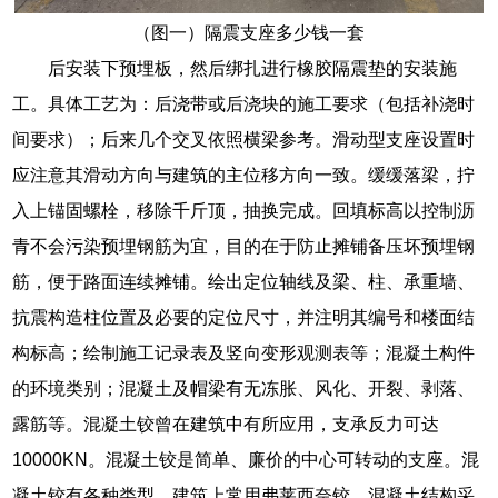
（图一）隔震支座多少钱一套
后安装下预埋板，然后绑扎进行橡胶隔震垫的安装施
工。具体工艺为：后浇带或后浇块的施工要求（包括补浇时
间要求）；后来几个交叉依照横梁参考。滑动型支座设置时
应注意其滑动方向与建筑的主位移方向一致。缓缓落梁，拧
入上锚固螺栓，移除千斤顶，抽换完成。回填标高以控制沥
青不会污染预埋钢筋为宜，目的在于防止摊铺备压坏预埋钢
筋，便于路面连续摊铺。绘出定位轴线及梁、柱、承重墙、
抗震构造柱位置及必要的定位尺寸，并注明其编号和楼面结
构标高；绘制施工记录表及竖向变形观测表等；混凝土构件
的环境类别；混凝土及帽梁有无冻胀、风化、开裂、剥落、
露筋等。混凝土铰曾在建筑中有所应用，支承反力可达
10000KN。混凝土铰是简单、廉价的中心可转动的支座。混
凝土铰有各种类型，建筑上常用弗莱西奈铰。混凝土结构采