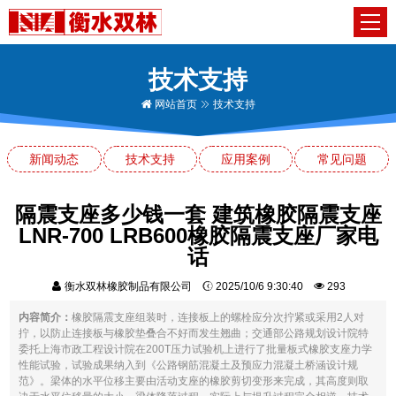
技术支持
网站首页
技术支持
新闻动态
技术支持
应用案例
常见问题
隔震支座多少钱一套 建筑橡胶隔震支座
LNR-700 LRB600橡胶隔震支座厂家电
话
衡水双林橡胶制品有限公司
2025/10/6 9:30:40
293
内容简介：
橡胶隔震支座组装时，连接板上的螺栓应分次拧紧或采用2人对
拧，以防止连接板与橡胶垫叠合不好而发生翘曲；交通部公路规划设计院特
委托上海市政工程设计院在200T压力试验机上进行了批量板式橡胶支座力学
性能试验，试验成果纳入到《公路钢筋混凝土及预应力混凝土桥涵设计规
范》。梁体的水平位移主要由活动支座的橡胶剪切变形来完成，其高度则取