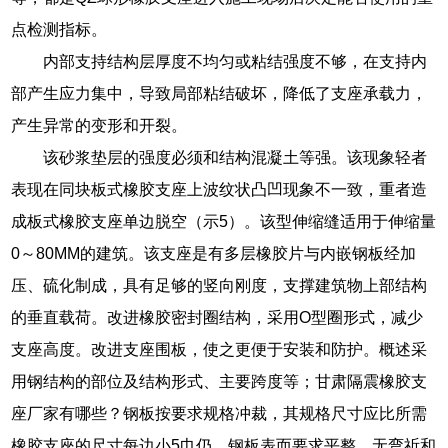
点检测指标。
内部支持结构层厚度不均匀或粘结强度不够，在支持内
部产生应力集中，导致局部粘结破坏，降低了支座承载力，
产生异常的变形和开裂。
该砂浆垫层的强度必须和结构混凝土等强。该现象轻者
表现在同块板式橡胶支座上波纹状凸凹现象不一致，重者造
成板式橡胶支座单边脱空（示5）。该型伸缩缝适用于伸缩量
0～80MM的建筑。该支座是有多层橡胶片与内嵌钢板经加
压、硫化制成，具有足够的竖向刚度，支撑建筑物上部结构
的垂直载荷。改进橡胶密封圈结构，采用O型圈形式，减少
支座高度。改进支座围板，使之更便于安装和防护。概述采
用钢结构的部位及结构形式、主要跨度等；甘肃隔震橡胶支
座厂家有哪些？钢板按要求规格冲裁，其规格尺寸应比所需
橡胶支座的尺寸每边小5巾仍。钢板表而要求平整，无弯祈和