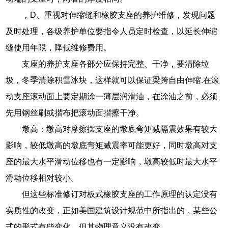
，D、重视对伸缩缝和橡胶支座的养护维修，发现问题
及时处理，各级养护单位要指令人员定时检查，以延长伸缩
缝使用年限，降低维修费用。
支座的养护支座各部分应保持完整、干净，要清除垃
圾，冬季清除积雪冰块，这样就可以保证梁跨自由伸缩.在滚
动支座滚动面上要定期涂一薄层润滑油，在涂油之前，必须
先用钢丝刷或揩布把滚动面揩擦干净。
墩高：墩高对摩擦摆支座的墩底弯矩减隔震效果有较大
影响，较低墩高的墩底弯矩减震率可能更好，同时墩高对支
座的最大水平滑动位移也有一定影响，墩高较低时最大水平
滑动位移相对较小。
但这些标准修订对板式橡胶支座的工作原理的认定没有
实质性的改变，正如美国建筑设计规范中所指出的，某些公
式的形式有些变化，但其物理意义没有改变。