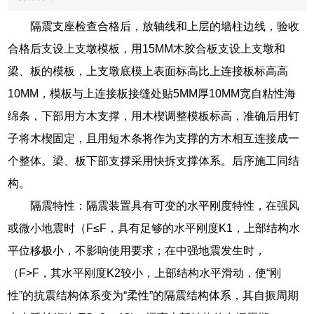
隔震支座检查合格后，放轴线和上层的墙柱边线，验收
合格后支设上支墩模板，用15MM木胶合板支设上支墩和
梁、板的模板，上支墩底模上表面标高比上连接板标高高
10MM，模板与上连接板接缝处贴5MM厚10MM宽自粘性海
绵条，下部用方木支撑，用木楔调整模板标高，准确后用钉
子将木楔固定，且用短木条将作为支撑的方木相互连接成一
个整体。梁、板下部支撑采用快拆支撑体系。后序施工同结
构。
隔震特性：隔震装置具有可变的水平刚度特性，在强风
或微小地震时（F≤F，具有足够的水平刚度K1，上部结构水
平位移极小，不影响使用要求；在中强地震发生时，
（F>F，其水平刚度K2较小，上部结构水平滑动，使“刚
性”的抗震结构体系变为“柔性”的隔震结构体系，其自振周期