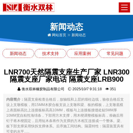
新闻动态
网站首页
新闻动态
新闻动态
技术支持
应用案例
常见问题
LNR700天然隔震支座生产厂家 LNR300
隔震支座厂家电话 隔震支座LRB900
衡水双林橡胶制品有限公司
2025/10/7 9:31:18
351
内容简介：
隔震支座检查合格后，放轴线和上层的墙柱边线，验收合格后支
设上支墩模板，用15MM木胶合板支设上支墩和梁、板的模板，上支墩底模
上表面标高比上连接板标高高10MM，模板与上连接板接缝处贴5MM厚
10MM宽自粘性海绵条，下部用方木支撑，用木楔调整模板标高，准确后用
钉子将木楔固定，且用短木条将作为支撑的方木相互连接成一个整体。梁、
板下部支撑采用快拆支撑体系。后序施工同结构。隔震特性：隔震装置具有
可变的水平......