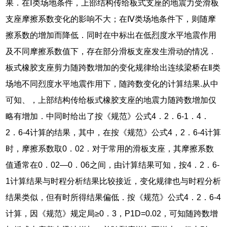
果．在Ⅰ类场地条件，上部结构传给板式支座的地震力受滑板
支座摩擦系数变化的影响不大；在Ⅳ类场地条件下，则随摩
擦系数的增加而降低．同时在中标出在低烈度水平地震作用
及不同摩擦系数值下，存在部分滑板支座发生滑动的情况．
板式橡胶支座剪力随跨数增加的变化规律给出连续梁桥在Ⅱ类
场地不同烈度水平地震作用下，随跨数变化的计算结果.从中
可知、，上部结构传给板式橡胶支座的地震力随跨数增加仅
略有增加．中同时给出了按《规范》公式4．2．6-1．4．
2．6-4计算的结果，其中，在按《规范》公式4，2．6-4计算
时，摩擦系数取0．02．对于常用的滑板支座，其摩擦系数
值通常在0．02—0．06之间，由计算结果可知，按4．2．6-
1计算结果与时程分析结果比较接近，变化规律也与时程分析
结果类似，但有时所得结果偏低．按《规范》公式4．2．6-4
计算，因《规范》规定局≥0．3，P1D=0.02，可知随跨数增