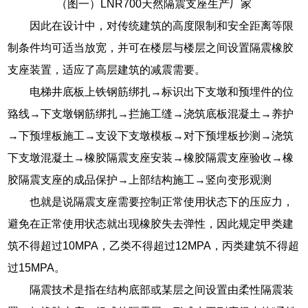
（图一）LNR700天然隔震支座生产厂家
因此在设计中，对传统建筑的高度限制和安全距离等限
制条件均可适当放宽，并可在楼层与楼层之间设置隔震橡胶
支座装置，适应了高层建筑的减震需要。
电梯井底板上铁钢筋绑扎→标识出下支墩和预埋件的位
臵线→下支墩钢筋绑扎→拦施工缝→浇筑底板混凝土→养护
→下预埋板施工→支设下支墩模板→对下预埋板抄测→浇筑
下支墩混凝土→橡胶隔震支座安装→橡胶隔震支座验收→橡
胶隔震支座的成品保护→上部结构施工→竖向变形观测
也就是说隔震支座需要控制正常使用状态下的压应力，
避免在正常使用状态就出现橡胶失去弹性，因此规定甲类建
筑不得超过10MPA，乙类不得超过12MPA，丙类建筑不得超
过15MPA。
隔震技术是指在结构底部或某层之间设置由柔性隔震装