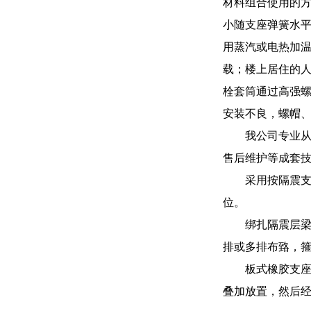
材料组合使用的
小随支座弹簧水平
用蒸汽或电热加
载；楼上居住的
栓套筒通过高强
安装不良，螺帽
我公司专业
售后维护等成套
采用按隔震支
位。
绑扎隔震层
排或多排布臵，
板式橡胶支
叠加放置，然后