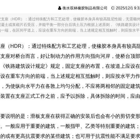
衡水双林橡胶制品有限公司
2025/12/1 9
胶支座（HDR）：通过特殊配方和工艺处理，使橡胶本身具有较高阻尼性能，无需额
混凝土或浆砌片石受压，并能平衡一部分台后填土压力根据上述原则，《铁路建筑设计
一端，在区间平道上，应设在重车方向的前端，当上述规定相互抵触时，则应按水平力作..
座（HDR）：通过特殊配方和工艺处理，使橡胶本身具有较高
胶支座对桥台而言，好让制动力的作用方向指向河岸，使桥台顶
，《铁路建筑设计规定》规定，固定支座的布置，在坡道上应设
应设在重车方向的前端，当上述规定相互抵触时，则应按水平力
桥，为使纵向水平力在各敦上均匀分配，不应将两相邻的固定建
位装置在支座正式工作之前，应予以拆除，具体拆除的时间，应
需要说明的是：滑板支座在获得正确的安装后也会有小的剪切变
术。一般应用于重要的建筑，一般指甲、乙类等特别重要的建筑
求的或有更高抗震要求的某些建筑；也可用于抗震性能不满足要