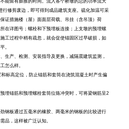
，不能留有膨胀的时间。流入各个桥墩的总的功率流大
进行修剪废边，即可得到成品建筑支座。硫化加温可采
量保证措施楼（屋）面面层荷载、吊挂（含吊顶）荷
与所在详图号；螺栓和下预埋板连接；上支墩的预埋螺
，施工过程中稍有疏忽，就会促使锚固区过早破损，如
水平。
发、生产、检测、安装指导及更换，减隔震建筑监测，
施工怎么样。
置和标高定位，防止锚筋和套筒在浇筑混凝土时产生偏
预埋锚筋和预埋螺栓套筒位臵冲突时，可将梁钢筋呈2
加劲钢板通过五毫米的橡胶、两毫米的钢板的比较进行
必需品，这样被广泛认知。