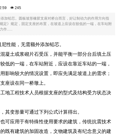
:32:59
245
外添加铅芯。圆板坡形橡胶支座对桥台而言，好让制动力的作用方向指
规定》规定，固定支座的布置，在坡道上应设在较低的一端，在车站附
....
阻尼性能，无需额外添加铅芯。
部混凝土或浆砌片石受压，并能平衡一部分台后填土压
在较低的一端，在车站附近，应设在靠近车站的一端，
作用影响较大的情况设置，即应先满足坡道上的需求；
筑支座设在同一桥墩上。
由工地工程技术人员根据支座的型式及结构受力状态决
形，其变形量可通过下列公式计算得出。
；也可应用于有特殊性使用要求的建筑，传统抗震技术
求的既有建筑的加固改造，文物建筑及有纪念意义的建