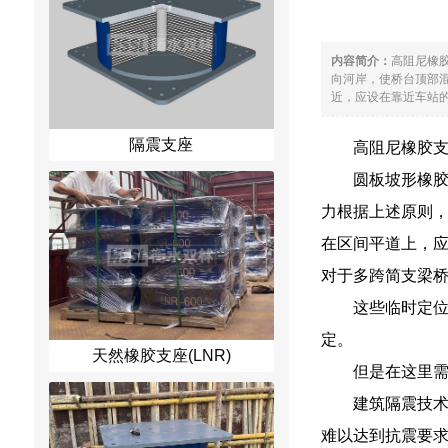
内容简介：
高阻尼橡
向河岸，使桥台顶部
近，应设在靠近车站的
隔震支座
高阻尼橡胶支
圆板坡形橡
力根据上述原则
在区间平道上，
对于多跨简支梁
这些临时定
定。
天然橡胶支座(LNR)
但是在这里
建筑隔震技
难以达到抗震要