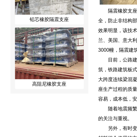
隔震橡胶支
铅芯橡胶隔震支座
全，防止非结构
效果明显，该技术
兰、美国、意大利
3000幢，隔震建
目前，公路
筑，铁路建筑板
大跨度连续梁混
高阻尼橡胶支座
座生产过程的质
容易，成本低，
随着地震频
的关注与重视。
另外，有时