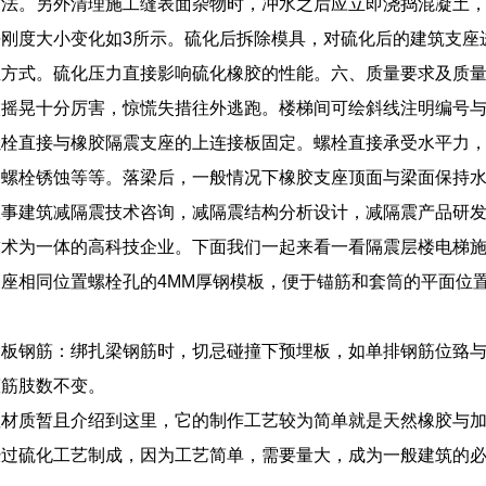
方法。另外清理施工缝表面杂物时，冲水之后应立即浇捣混凝土
刚度大小变化如3所示。硫化后拆除模具，对硫化后的建筑支座
温方式。硫化压力直接影响硫化橡胶的性能。六、质量要求及质
人摇晃十分厉害，惊慌失措往外逃跑。楼梯间可绘斜线注明编号
螺栓直接与橡胶隔震支座的上连接板固定。螺栓直接承受水平力
、螺栓锈蚀等等。落梁后，一般情况下橡胶支座顶面与梁面保持
从事建筑减隔震技术咨询，减隔震结构分析设计，减隔震产品研
技术为一体的高科技企业。下面我们一起来看一看隔震层楼电梯
座相同位置螺栓孔的4MM厚钢模板，便于锚筋和套筒的平面位
梁板钢筋：绑扎梁钢筋时，切忌碰撞下预埋板，如单排钢筋位臵与
箍筋肢数不变。
座材质暂且介绍到这里，它的制作工艺较为简单就是天然橡胶与
经过硫化工艺制成，因为工艺简单，需要量大，成为一般建筑的