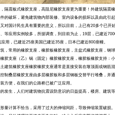
座，隔震板式橡胶支座，高阻尼橡胶支座更为重要！外建筑隔震
部件的破坏，避免建筑物内部装修、室内设备的损坏以及由此引
又对国计民生具有重要的意义，所以目前，上已有20多个已开
、等应用实例较多，所据调查，到目前为止，19层，已建近700幢
筑应用，已建近25座美国已建近35座，日本已建近800座幢。
建筑，常用的橡胶支座，橡胶板橡胶支座，主盆式橡胶支座，钢
式橡胶支座（乙）锅（固定）橡胶橡胶支座，橡胶板橡胶支持：
凝土建筑橡胶支座橡胶橡胶支座通常是直接安装在墩顶面或钢筋
量控制叠层橡胶支座由多层橡胶板和多层钢板交替平行堆叠，并
安装方便，在我们的公路桥已被广泛应用。
繁的发生，人们对建筑物抗震设防意识的日益提高，楼房、建筑
变形量计算不恰当，采用了过大的伸缩间距，导致伸缩装置破损