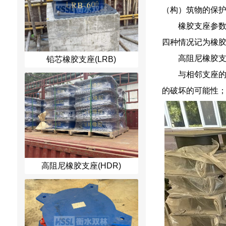
（构）筑物的保
橡胶支座参数对
四种情况记为橡胶
高阻尼橡胶支
铅芯橡胶支座(LRB)
与相邻支座
的破坏的可能性
高阻尼橡胶支座(HDR)