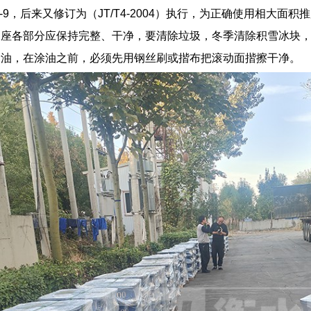
4--9，后来又修订为（JT/T4-2004）执行，为正确使用相大
座各部分应保持完整、干净，要清除垃圾，冬季清除积雪冰块，
滑油，在涂油之前，必须先用钢丝刷或揩布把滚动面揩擦干净。