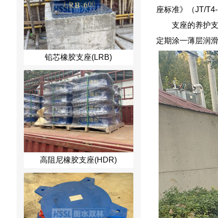
座标准》（JT/T
支座的养护支
定期涂一薄层润
铅芯橡胶支座(LRB)
高阻尼橡胶支座(HDR)