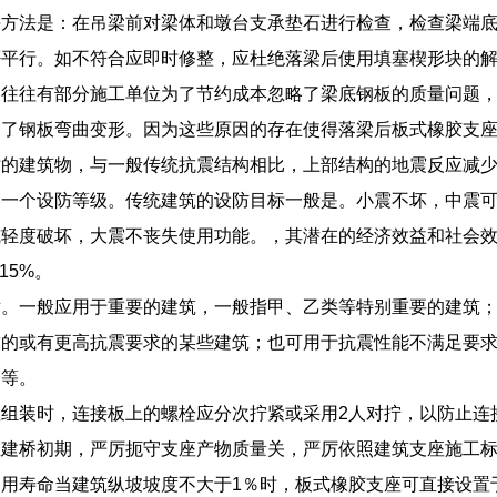
决方法是：在吊梁前对梁体和墩台支承垫石进行检查，检查梁端
否平行。如不符合应即时修整，应杜绝落梁后使用填塞楔形块的
。往往有部分施工单位为了节约成本忽略了梁底钢板的质量问题
起了钢板弯曲变形。因为这些原因的存在使得落梁后板式橡胶支
的建筑物，与一般传统抗震结构相比，上部结构的地震反应减少到
一个设防等级。传统建筑的设防目标一般是。小震不坏，中震可
或轻度破坏，大震不丧失使用功能。，其潜在的经济效益和社会
15%。
术。一般应用于重要的建筑，一般指甲、乙类等特别重要的建筑
求的或有更高抗震要求的某些建筑；也可用于抗震性能不满足要
护等。
座组装时，连接板上的螺栓应分次拧紧或采用2人对拧，以防止连
在建桥初期，严厉扼守支座产物质量关，严厉依照建筑支座施工
用寿命当建筑纵坡坡度不大于1％时，板式橡胶支座可直接设置