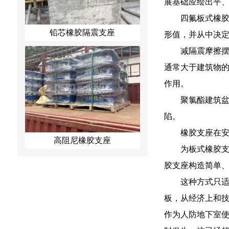
展基础应绘出平
四氟板式橡
铅芯橡胶隔震支座
形值，并从中决
减隔震摩擦
通常大于建筑物
作用。
聚氯酯建筑
陷。
橡胶支座在
高阻尼橡胶支座
为板式橡胶支
胶支座构造简单
这种方式只
板，从经济上和
作为人防地下室