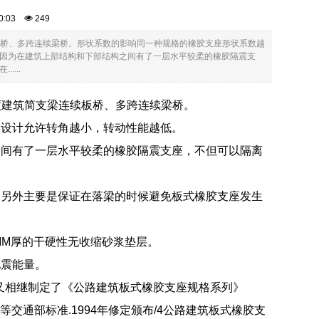
:40:03
249
板桥、多跨连续梁桥。形状系数的影响同一种规格的橡胶支座形状系数越
因为在建筑上部结构和下部结构之间有了一层水平较柔的橡胶隔震支
...
度建筑简支梁连续板桥、多跨连续梁桥。
，设计允许转角越小，转动性能越低。
之间有了一层水平较柔的橡胶隔震支座，不但可以隔离
，另外主要是保证在落梁的时候避免板式橡胶支座发生
MM厚的干硬性无收缩砂浆垫层。
地震能量。
，随后又相继制定了《公路建筑板式橡胶支座规格系列》
90）等交通部标准.1994年修定颁布/4公路建筑板式橡胶支