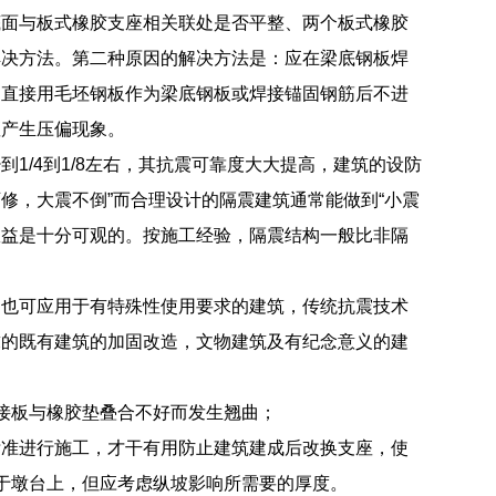
底面与板式橡胶支座相关联处是否平整、两个板式橡胶
解决方法。第二种原因的解决方法是：应在梁底钢板焊
，直接用毛坯钢板作为梁底钢板或焊接锚固钢筋后不进
座产生压偏现象。
1/4到1/8左右，其抗震可靠度大大提高，建筑的设防
修，大震不倒”而合理设计的隔震建筑通常能做到“小震
效益是十分可观的。按施工经验，隔震结构一般比非隔
；也可应用于有特殊性使用要求的建筑，传统抗震技术
求的既有建筑的加固改造，文物建筑及有纪念意义的建
接板与橡胶垫叠合不好而发生翘曲；
标准进行施工，才干有用防止建筑建成后改换支座，使
于墩台上，但应考虑纵坡影响所需要的厚度。