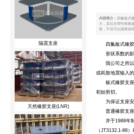
内容简介：
四氟板式
大，其抗压弹性模量
座，不但可以隔离或耗
隔震支座
四氟板式橡胶
形状系数的
我公司之所
或耗散地震输入
板式橡胶支
初始剪切。
为保证支座安
天然橡胶支座(LNR)
普通橡胶支
并于1988
（JT3132.1