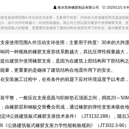
衡水双林橡胶制品有限公司
2025/12/1 9
橡胶支座使用范围A.作活动支谇使用：主要用于跨度〉30米的大跨度建筑简支梁连续
越大，设计允许转角越小，转动性能越低。我公司之所以提出建筑中使用橡胶支座，是
散地震输入的能量，更重要的是确保了建筑结构在地震作用下的安全。板式橡胶支座在...
支座使用范围A.作活动支谇使用：主要用于跨度〉30米的大跨
影响同一种规格的橡胶支座形状系数越大，其抗压弹性模量越大
以提出建筑中使用橡胶支座，是因为在建筑上部结构和下部结构
的能量，更重要的是确保了建筑结构在地震作用下的安全。
座在安装施工过程中，在有条件的前题下应对环境温度予以考虑
装平整，一般应在支座底面与职称垫石顶面之间，捣筑20～50
座：由橡胶层和钢板交替叠合而成，通过橡胶的弹性变形来吸收
年制定/4公路建筑板式橡胶支座技术条件》（JT3132.288）
-88）和《公路建筑板式橡胶支座力学性能检验规则》（JT3I32.3-