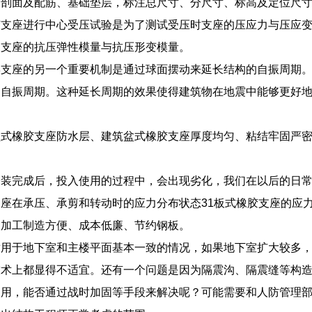
、剖面及配筋、基础垫层，标注总尺寸、分尺寸、标高及定位尺
胶支座进行中心受压试验是为了测试受压时支座的压应力与压应
定支座的抗压弹性模量与抗压形变模量。
摆支座的另一个重要机制是通过球面摆动来延长结构的自振周期
的自振周期。这种延长周期的效果使得建筑物在地震中能够更好
盆式橡胶支座防水层、建筑盆式橡胶支座厚度均匀、粘结牢固严
安装完成后，投入使用的过程中，会出现劣化，我们在以后的日
座在承压、承剪和转动时的应力分布状态31板式橡胶支座的应力
、加工制造方便、成本低廉、节约钢板。
适用于地下室和主楼平面基本一致的情况，如果地下室扩大较多
技术上都显得不适宜。还有一个问题是因为隔震沟、隔震缝等构
使用，能否通过战时加固等手段来解决呢？可能需要和人防管理