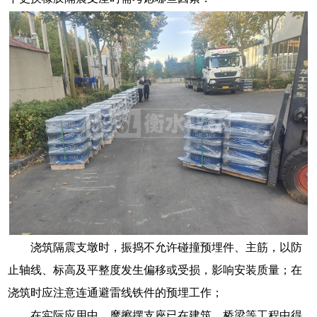
浇筑隔震支墩时，振捣不允许碰撞预埋件、主筋，以防
止轴线、标高及平整度发生偏移或受损，影响安装质量；在
浇筑时应注意连通避雷线铁件的预埋工作；
在实际应用中，摩擦摆支座已在建筑、桥梁等工程中得