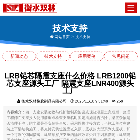
技术支持
网站首页
技术支持
新闻动态
技术支持
应用案例
常见问题
LRB铅芯隔震支座什么价格 LRB1200铅
芯支座源头工厂 隔震支座LNR400源头
工厂
衡水双林橡胶制品有限公司
2025/11/18 9:31:49
259
内容简介：
四、支座安装验收与维护预制梁架设或现浇混凝土完成后，监理
工程师在支座投入使用前重点检查支座临时固定措施是否拆除，梁底杂物是
否清理干净，防尘罩是否安装等事项。采用焊接连接方式：当施工单位在建
筑上下部结构施工，将支持安装位置应嵌入顶，底板的大型系列支座板，和
一个可靠的锚固措施。建筑摩擦摆支座的隔震效果受以下因素影响：建筑隔