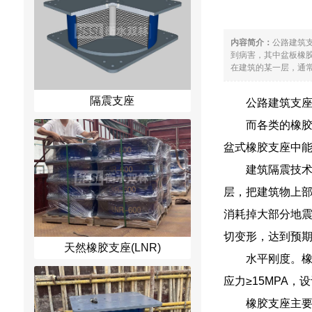
内容简介：
公路建筑
到病害，其中盆板橡
在建筑的某一层，通常
隔震支座
公路建筑支
而各类的橡
盆式橡胶支座中
建筑隔震技
层，把建筑物上部
消耗掉大部分地
切变形，达到预
天然橡胶支座(LNR)
水平刚度。橡
应力≥15MPA，
橡胶支座主要