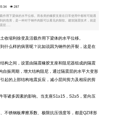
:35:34
287
载作用下梁体的水平位移。而各类的橡胶支座在日常使用中都有可能遇
到的危害，是一种对于钢件肉眼可以看见的裂纹。建筑隔震技术，就是
....
凝土收缩利徐变及活载作用下梁体的水平位移。
遇到什么样的病害呢？比如说因为钢件的开裂，这是在
）结构之间，设置由隔震橡胶支座和阻尼器组成的隔震
结构自振周期，增大结构阻尼，通过隔震层的水平大变形
所引起的上部结构地震反应，减小层间剪力及相应的剪
等诸多因素的影响。当支座S1≥15，S2≥5，竖向压
、不锈钢板摩擦系数、极限抗压强度等，都是QZ球形