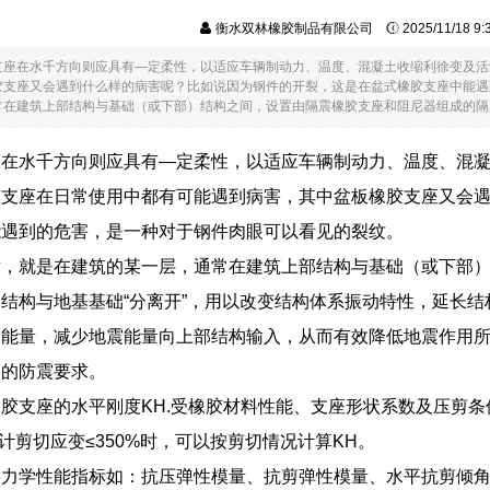
衡水双林橡胶制品有限公司
2025/11/18 9
支座在水千方向则应具有—定柔性，以适应车辆制动力、温度、混凝土收缩利徐变及活
胶支座又会遇到什么样的病害呢？比如说因为钢件的开裂，这是在盆式橡胶支座中能遇
在建筑上部结构与基础（或下部）结构之间，设置由隔震橡胶支座和阻尼器组成的隔震层..
座在水千方向则应具有—定柔性，以适应车辆制动力、温度、混
胶支座在日常使用中都有可能遇到病害，其中盆板橡胶支座又会
能遇到的危害，是一种对于钢件肉眼可以看见的裂纹。
术，就是在建筑的某一层，通常在建筑上部结构与基础（或下部
结构与地基基础“分离开”，用以改变结构体系振动特性，延长
震能量，减少地震能量向上部结构输入，从而有效降低地震作用
期的防震要求。
胶支座的水平刚度KH.受橡胶材料性能、支座形状系数及压剪条件
设计剪切应变≤350%时，可以按剪切情况计算KH。
力学性能指标如：抗压弹性模量、抗剪弹性模量、水平抗剪倾角