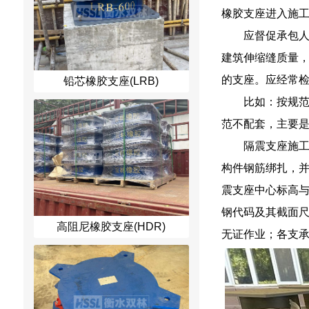
橡胶支座进入施
应督促承包人
建筑伸缩缝质量
的支座。应经常
铅芯橡胶支座(LRB)
比如：按规
范不配套，主要
隔震支座施
构件钢筋绑扎，
震支座中心标高与
钢代码及其截面
高阻尼橡胶支座(HDR)
无证作业；各支