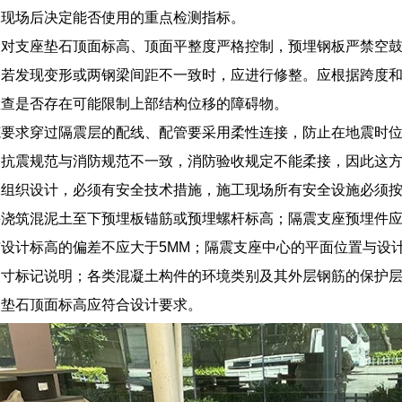
工现场后决定能否使用的重点检测指标。
对支座垫石顶面标高、顶面平整度严格控制，预埋钢板严禁空鼓
，若发现变形或两钢梁间距不一致时，应进行修整。应根据跨度
检查是否存在可能限制上部结构位移的障碍物。
范要求穿过隔震层的配线、配管要采用柔性连接，防止在地震时
是抗震规范与消防规范不一致，消防验收规定不能柔接，因此这
工组织设计，必须有安全技术措施，施工现场所有安全设施必须
并浇筑混泥土至下预埋板锚筋或预埋螺杆标高；隔震支座预埋件
设计标高的偏差不应大于5MM；隔震支座中心的平面位置与设
尺寸标记说明；各类混凝土构件的环境类别及其外层钢筋的保护
承垫石顶面标高应符合设计要求。