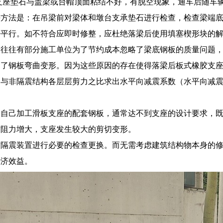
支座垫石与盖梁或台帽顶面粘结不好，有脱空现象，通车后随车
决方法是：在吊梁前对梁体和墩台支承垫石进行检查，检查梁端
否平行。如不符合应即时修整，应杜绝落梁后使用填塞楔形块的
。往往有部分施工单位为了节约成本忽略了梁底钢板的质量问题
起了钢板弯曲变形。因为这些原因的存在使得落梁后板式橡胶支
构与非隔震结构各层层剪力之比求出水平向减震系数（水平向减
户自己加工滑板支座的配套钢板，通常达不到支座的设计要求，
时阻力增大，支座发生较大的剪切变形。
对隔震装置进行必要的检查更换。而无需考虑建筑结构物本身的
经济效益。